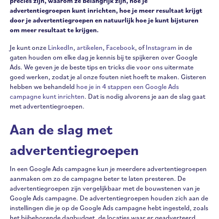
precies zijn, waarom ze belangrijk zijn, hoe je
advertentiegroepen kunt inrichten, hoe je meer resultaat krijgt
door je advertentiegroepen en natuurlijk hoe je kunt bijsturen
om meer resultaat te krijgen.
Je kunt onze
LinkedIn
,
artikelen
,
Facebook
, of
Instagram
in de
gaten houden om elke dag je kennis bij te spijkeren over Google
Ads. We geven je de beste tips en tricks die voor ons uitermate
goed werken, zodat je al onze fouten niet hoeft te maken. Gisteren
hebben we behandeld
hoe je in 4 stappen een Google Ads
campagne kunt inrichten
. Dat is nodig alvorens je aan de slag gaat
met advertentiegroepen.
Aan de slag met
advertentiegroepen
In een Google Ads campagne kun je meerdere advertentiegroepen
aanmaken om zo de campagne beter te laten presteren. De
advertentiegroepen zijn vergelijkbaar met de bouwstenen van je
Google Ads campagne. De advertentiegroepen houden zich aan de
instellingen die je op de Google Ads campagne hebt ingesteld, zoals
het bijbehorende dagbudget, de locaties waar er geadverteerd