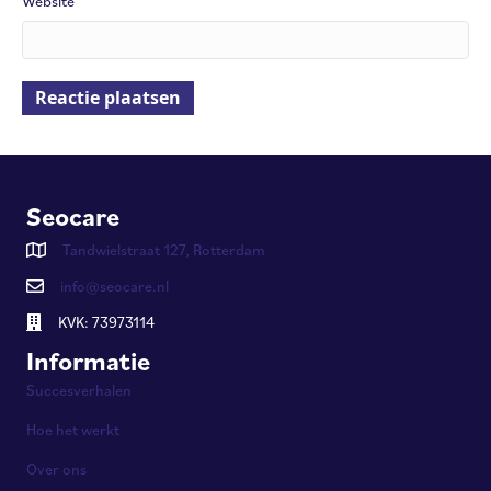
Website
Seocare
Tandwielstraat 127, Rotterdam
info@seocare.nl
KVK: 73973114
Informatie
Succesverhalen
Hoe het werkt
Over ons