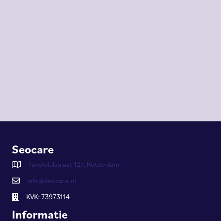
Seocare
Tandwielstraat 127, Rotterdam
info@seocare.nl
KVK: 73973114
Informatie