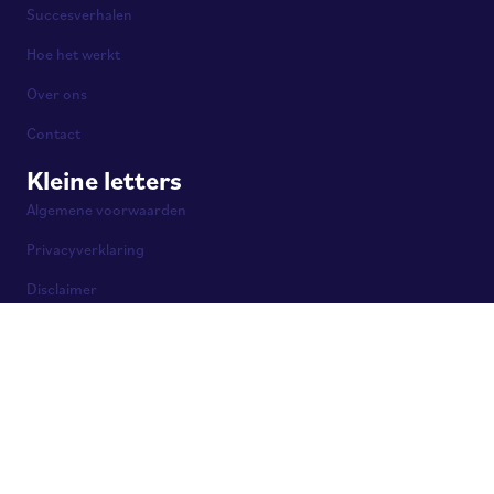
Succesverhalen
Hoe het werkt
Over ons
Contact
Kleine letters
Algemene voorwaarden
Privacyverklaring
Disclaimer
Cookie beleid
© 2026 Seocare. Alle rechten voorbehouden.
Internetmarketing- en salesbureau gespecialiseerd in webshops uit
Rotterdam.