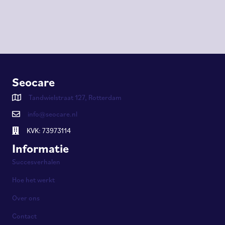
Seocare
Tandwielstraat 127, Rotterdam
info@seocare.nl
KVK: 73973114
Informatie
Succesverhalen
Hoe het werkt
Over ons
Contact