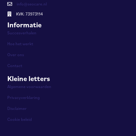
info@seocare.nl
KVK: 73973114
Informatie
Succesverhalen
Hoe het werkt
Over ons
Contact
Kleine letters
Algemene voorwaarden
Privacyverklaring
Disclaimer
Cookie beleid