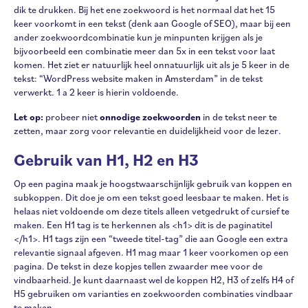
dik te drukken. Bij het ene zoekwoord is het normaal dat het 15
keer voorkomt in een tekst (denk aan Google of SEO), maar bij een
ander zoekwoordcombinatie kun je minpunten krijgen als je
bijvoorbeeld een combinatie meer dan 5x in een tekst voor laat
komen. Het ziet er natuurlijk heel onnatuurlijk uit als je 5 keer in de
tekst: “WordPress website maken in Amsterdam” in de tekst
verwerkt. 1 a 2 keer is hierin voldoende.
Let op:
probeer niet
onnodige zoekwoorden
in de tekst neer te
zetten, maar zorg voor relevantie en duidelijkheid voor de lezer.
Gebruik van H1, H2 en H3
Op een pagina maak je hoogstwaarschijnlijk gebruik van koppen en
subkoppen. Dit doe je om een tekst goed leesbaar te maken. Het is
helaas niet voldoende om deze titels alleen vetgedrukt of cursief te
maken. Een H1 tag is te herkennen als <h1> dit is de paginatitel
</h1>. H1 tags zijn een “tweede titel-tag” die aan Google een extra
relevantie signaal afgeven. H1 mag maar 1 keer voorkomen op een
pagina. De tekst in deze kopjes tellen zwaarder mee voor de
vindbaarheid. Je kunt daarnaast wel de koppen H2, H3 of zelfs H4 of
H5 gebruiken om varianties en zoekwoorden combinaties vindbaar
te maken.