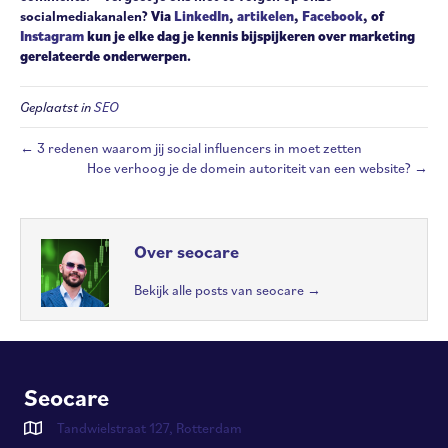
socialmediakanalen?
Via
LinkedIn
,
artikelen
,
Facebook
, of
Instagram
kun je elke dag je kennis bijspijkeren over marketing
gerelateerde onderwerpen.
Geplaatst in
SEO
← 3 redenen waarom jij social influencers in moet zetten
Hoe verhoog je de domein autoriteit van een website? →
Over seocare
Bekijk alle posts van seocare
→
Seocare
Tandwielstraat 127, Rotterdam