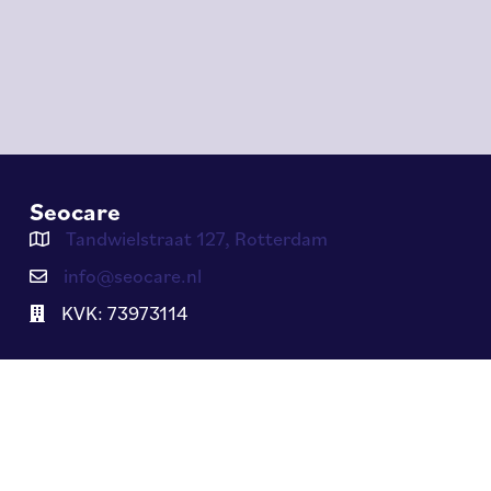
Seocare
Tandwielstraat 127, Rotterdam
info@seocare.nl
KVK: 73973114
© 2026 Seocare. Alle rechten voorbehouden.