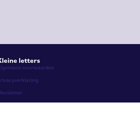
Kleine letters
Algemene voorwaarden
rivacyverklaring
isclaimer
ookie beleid
iseerd in webshops uit Rotterdam.