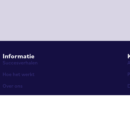
Informatie
Succesverhalen
Hoe het werkt
P
Over ons
D
Contact
C
Internetmarketing- en salesbureau gespecial