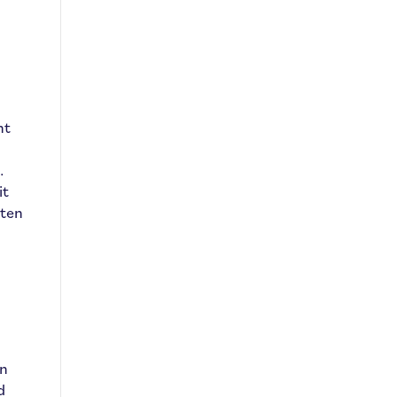
nt
.
it
hten
en
d