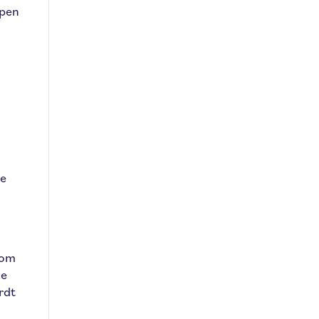
open
ne
rom
de
rdt