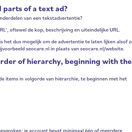
 parts of a text ad?
 onderdelen van een tekstadvertentie?
L’, oftewel de kop, beschrijving en uiteindelijke URL.
s het dus mogelijk om de advertentie te laten lijken alsof z
voorbeeld seocare.nl in plaats van seocare.nl/website.
rder of hierarchy, beginning with the
e items in volgorde van hiërarchie, te beginnen met het
l besproken: je account bevat minimaal één of meerdere