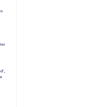
am
ies
d’,
ie