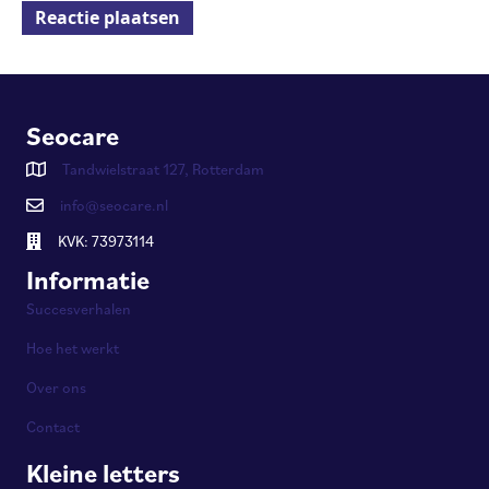
Seocare
Tandwielstraat 127, Rotterdam
info@seocare.nl
KVK: 73973114
Informatie
Succesverhalen
Hoe het werkt
Over ons
Contact
Kleine letters