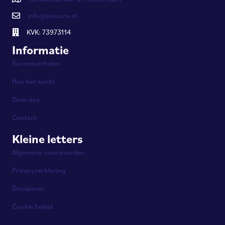
info@seocare.nl
KVK: 73973114
Informatie
Succesverhalen
Hoe het werkt
Over ons
Contact
Kleine letters
Algemene voorwaarden
Privacyverklaring
Disclaimer
Cookie beleid