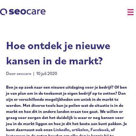
Hoe ontdek je nieuwe
kansen in de markt?
Door
seocare
|
10 juli 2020
Ben je op zoek naar een nieuwe uitdaging voor je bedrijf? Of ben
je van plan om in de toekomst je eigen bedrijf op te zetten? Dan
zijn er verschillende mogelijkheden om uniek in de markt te
worden. Met diverse tools kun je peilen wat de situatie is in de
markt en hoe dit in andere landen eraan toe gaat. We willen er
graag voor zorgen dat het duidelijk is waar er nog kansen voor
jou in de markt liggen en hoe je dit het beste aan kunt pakken. Je
kunt daarnaast ook onze
LinkedIn
,
artikelen
,
Facebook
, of
Instagram
in de gaten houden om elke dag je kennis bij te