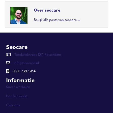
Over seocare
Bekijk alle posts van seocare
→
Seocare
Tandwielstraat 127, Rotterdam
info@seocare.nl
KVK: 73973114
Informatie
Succesverhalen
Hoe het werkt
Over ons