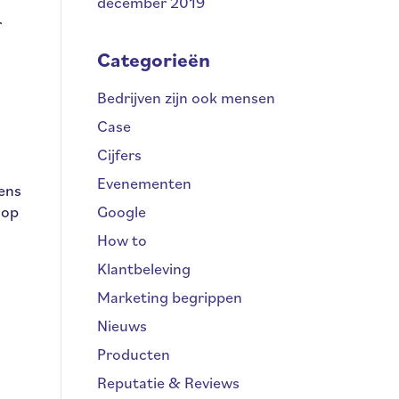
december 2019
r
Categorieën
Bedrijven zijn ook mensen
Case
Cijfers
Evenementen
gens
oop
Google
How to
Klantbeleving
Marketing begrippen
Nieuws
Producten
Reputatie & Reviews