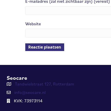
E-mailadres (zal niet zichtbaar zijn) (vereist)
Website
Seocare
Tandwielstraat 127, Rotterdam
info@seocare.nl
KVK: 73973114