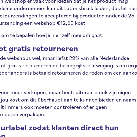
n webshop er vaak voor kiezen dat je het product mag
kleine ondernemers kan dit tot misbruik leiden, dus let hie
retourzendingen te accepteren bij producten onder de 25
urzending een webshop €12,50 kost.
om te bepalen hoe je hier zelf mee om gaat.
tot gratis retourneren
r de webshops wel, maar liefst 29% van alle Nederlandse
ot gratis retourneren de belangrijkste afweging is om er
Nederlanders is betaald retourneren de reden om een aank
voor meer verkopen, maar heeft uiteraard ook zijn eigen
t jou kost om dit überhaupt aan te kunnen bieden en naam
ult immers ook moeten controleren of er geen
w moeten verpakken.
ourlabel zodat klanten direct hun
n.