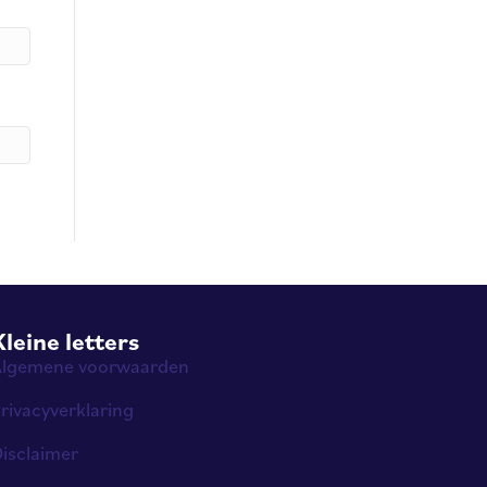
Kleine letters
Algemene voorwaarden
rivacyverklaring
isclaimer