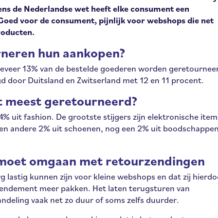
ens de Nederlandse wet heeft elke consument een
oed voor de consument, pijnlijk voor webshops die net
roducten.
rneren hun aankopen?
ngeveer 13% van de bestelde goederen worden geretournee
d door Duitsland en Zwitserland met 12 en 11 procent.
t meest geretourneerd?
uit fashion. De grootste stijgers zijn elektronische item
 een andere 2% uit schoenen, nog een 2% uit boodschappen
je moet omgaan met retourzendingen
g lastig kunnen zijn voor kleine webshops en dat zij hierdo
 rendement meer pakken. Het laten terugsturen van
ndeling vaak net zo duur of soms zelfs duurder.