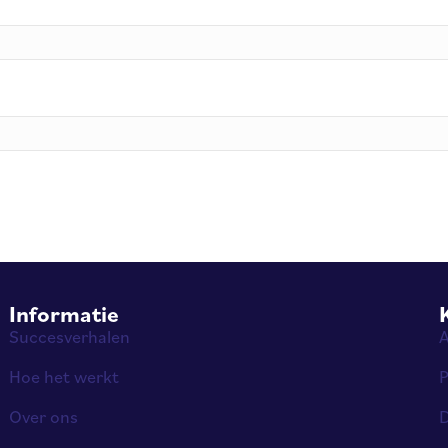
Informatie
Succesverhalen
Hoe het werkt
P
Over ons
D