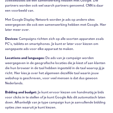
zoekwebsites die een samenwerking hebben met Google. Die
partners worden ook wel search partners genoemd. CNN is daar
een voorbeeld van.
Met Google Display Network worden je ads op andere sites
weergegeven die ook een samenwerking hebben met Google. Hier
later meer over.
Devices:
Campaigns richten zich op alle soorten apparaten zoals
PC’s, tablets en smartphones. Je kunt er later voor kiezen om
aangepaste ads voor elke apparaat te maken.
Locations and languages:
De ads van je campaign worden
weergegeven in de geografische locaties die je kiest of aan klanten
die hun browser in de taal hebben ingesteld in de taal waarop jij je
richt. Hier kies je over het algemeen dezelfde taal waarin jouw
webshop is geschreven, voor veel mensen is dat dus gewoon
Nederlands.
Bidding and budget:
Je kunt ervoor kiezen om handmatig je bids
voor clicks in te stellen of je kunt Google Ads dit automatisch laten
doen. Afhankelijk van je type campaign kun je aanvullende bidding
opties zien waaruit je kunt kiezen.