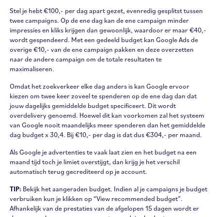
Stel je hebt €100,- per dag apart gezet, evenredig gesplitst tussen
twee campaigns. Op de ene dag kan de ene campaign minder
impressies en kliks krijgen dan gewoonlijk, waardoor er maar €40,-
wordt gespendeerd. Met een gedeeld budget kan Google Ads de
overige €10,- van de ene campaign pakken en deze overzetten
naar de andere campaign om de totale resultaten te
maximaliseren.
Omdat het zoekverkeer elke dag anders is kan Google ervoor
kiezen om twee keer zoveel te spenderen op de ene dag dan dat
jouw dagelijks gemiddelde budget specificeert. Dit wordt
overdelivery genoemd. Hoewel dit kan voorkomen zal het systeem
van Google nooit maandelijks meer spenderen dan het gemiddelde
dag budget x 30,4. Bij €10,- per dag is dat dus €304,- per maand.
Als Google je advertenties te vaak laat zien en het budget na een
maand tijd toch je limiet overstijgt, dan krijg je het verschil
automatisch terug gecrediteerd op je account.
TIP:
Bekijk het aangeraden budget. Indien al je campaigns je budget
verbruiken kun je klikken op “View recommended budget”.
Afhankelijk van de prestaties van de afgelopen 15 dagen wordt er