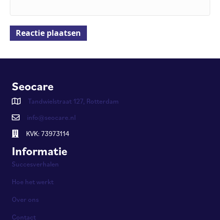
Seocare
Tandwielstraat 127, Rotterdam
info@seocare.nl
KVK: 73973114
Informatie
Succesverhalen
Hoe het werkt
Over ons
Contact