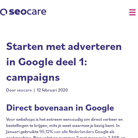
Starten met adverteren
in Google deel 1:
campaigns
Door
seocare
|
12 februari 2020
Direct bovenaan in Google
Voor webshops is het extreem eenvoudig om direct verkeer en
bestellingen te krijgen, mits je weet waarmee je bezig bent. In
Januari gebruikte
95,12% van alle Nederlanders
Google als
zoekmachine. Bing volgt op nummer 2 met maar zo’n 2,55% en